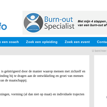
k een coach
Zoek een opleiding
Zoek een event
Conta
U bent hier
 is geïntrigeerd door de manier waarop mensen met zichzelf en
nding bij te dragen aan de ontwikkeling en groei van mensen
van de maatschappij.
ezingen, vorming (al dan niet op maat) en individuele trajecten