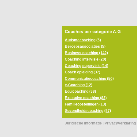
Coaches per categorie A-G
Autismecoaching (5)
Beroepsassociaties (5)
Business coaching (142)
Coaching intervisie (20)
Coaching supervisie (14)
Coach opleiding (37)
Communicatiecoaching (50)
e-Coaching (12)
Equicoaching (38)
Executive coaching (83)
Familieopstellingen (13)
Gezondheidscoaching (57)
Juridische informatie
|
Privacyverklaring