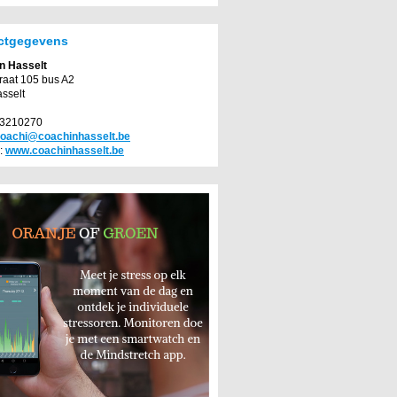
ctgegevens
n Hasselt
traat 105 bus A2
sselt
83210270
oachi@coachinhasselt.be
:
www.coachinhasselt.be