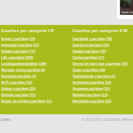
Coaches per categorie I-R
Coaches per categorie S-W
Image coaching (10)
Spirituele coaching (39)
Innovatiecoaching (11)
Starterscoaching (16)
Kindercoaching (72)
Studiecoaching (30)
Life coaching (308)
Stemcoaching (17)
Loopbaanbegeleiding (199)
Stress en burn-out coaching (78)
Mentale sportcoaching (8)
Team coaching (59)
Netwerkcoaching (3)
Telefonische coaching (5)
NLP-coaching (32)
Verkoopscoaching (16)
Online coaching (29)
Vrouwencoaching (33)
Relatiecoaching (31)
Wandelcoaching (13)
Rouw- en verliescoaching (11)
Werkplekcoaching (16)
|
Links
© 2011-2021 CoachInfo. Alle r