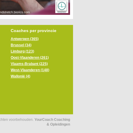
Coaches per provincie
Antwerpen (365)
Brussel (34)
Limburg (123)
Oost-Vlaanderen (261)
Vlaams-Brabant (225)
West-Vlaanderen (148)
Wallonië (4)
echten voorbehouden.
YourCoach Coaching
& Opleidingen