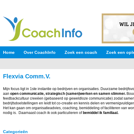
Home
Over CoachInfo
Zoek een coach
Zoek een opl
Flexvia Comm.V.
Mijn focus ligt in 1ste instantie op bedrijven en organisaties. Duurzame bedrijfs
aan
open communicatie, strategisch (samen)werken en samen slimmer.
Bouw
feedbackcultuur creeëen (gebaseerd op geweldloze communicatie) zodat samenw
bedrijfsdoelstellingen en leidt tot co-creatie en kennis delen en vermenigvuldig
Het kan gaan om organisatieadvies, coaching, bemiddeling of faciliteren van wor
nodig is. Daarnaast coach ik ook particulieren of
bemiddel ik familiaal.
Categorieën