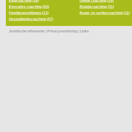
Equicoaching (38)
Online coaching (29)
Executive coaching (83)
Relatiecoaching (31)
Familieopstellingen (13)
Rouw- en verliescoaching (11)
Gezondheidscoaching (57)
Juridische informatie
|
Privacyverklaring
|
Links