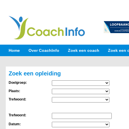
Home
Over CoachInfo
Zoek een coach
Zoek een 
Zoek een opleiding
Doelgroep:
Plaats:
Trefwoord:
Trefwoord:
Datum: