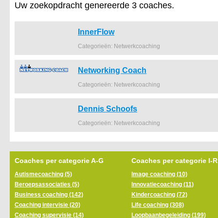
Uw zoekopdracht genereerde 3 coaches.
InnerFlow
Categorieën: Netwerkcoaching
Networking Coach
Categorieën: Netwerkcoaching
Dennis Schoofs
Categorieën: Netwerkcoaching
Coaches per categorie A-G
Coaches per categorie I-R
Autismecoaching (5)
Image coaching (10)
Beroepsassociaties (5)
Innovatiecoaching (11)
Business coaching (142)
Kindercoaching (72)
Coaching intervisie (20)
Life coaching (308)
Coaching supervisie (14)
Loopbaanbegeleiding (199)