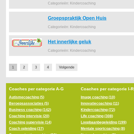
Categorieën: Kindercoaching
Groepspraktijk Open Huis
Categorieën: Kindercoaching
Het innerlijke geluk
Categorieën: Kindercoaching
1
2
3
4
Volgende
Coaches per categorie A-G
Coaches per categorie I-R
Autismecoaching (5)
Image coaching (10)
Beroepsassociaties (5)
Innovatiecoaching (11)
Business coaching (142)
Kindercoaching (72)
Coaching intervisie (20)
Life coaching (308)
Coaching supervisie (14)
Loopbaanbegeleiding (199)
Coach opleiding (37)
Mentale sportcoaching (8)