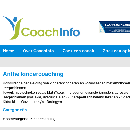
Home
Over CoachInfo
Zoek een coach
Zoek een opl
Anthe kindercoaching
Kortdurende begeleiding van kinderen/jongeren en volwassenen met emotionele,
leerproblemen.
Ik werk met techieken zoals MatriXcoaching voor emotionele (angsten, agressie, vol
leerproblemen (dyslexie, dyscalculie ed) - Therapeutisch/helend tekenen - Coach
Kids'skills - Opvoedparty's - Braingym - ...
Categorieën
Hoofdcategorie:
Kindercoaching