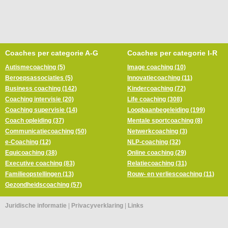
Coaches per categorie A-G
Coaches per categorie I-R
Autismecoaching (5)
Image coaching (10)
Beroepsassociaties (5)
Innovatiecoaching (11)
Business coaching (142)
Kindercoaching (72)
Coaching intervisie (20)
Life coaching (308)
Coaching supervisie (14)
Loopbaanbegeleiding (199)
Coach opleiding (37)
Mentale sportcoaching (8)
Communicatiecoaching (50)
Netwerkcoaching (3)
e-Coaching (12)
NLP-coaching (32)
Equicoaching (38)
Online coaching (29)
Executive coaching (83)
Relatiecoaching (31)
Familieopstellingen (13)
Rouw- en verliescoaching (11)
Gezondheidscoaching (57)
Juridische informatie
|
Privacyverklaring
|
Links