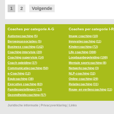
1
2
Volgende
Coaches per categorie A-G
Coaches per categorie I-R
Autismecoaching (5)
Image coaching (10)
Beroepsassociaties (5)
Innovatiecoaching (11)
Business coaching (142)
Kindercoaching (72)
Coaching intervisie (20)
Life coaching (308)
Coaching supervisie (14)
Loopbaanbegeleiding (199)
Coach opleiding (37)
Mentale sportcoaching (8)
Communicatiecoaching (50)
Netwerkcoaching (3)
e-Coaching (12)
NLP-coaching (32)
Equicoaching (38)
Online coaching (29)
Executive coaching (83)
Relatiecoaching (31)
Familieopstellingen (13)
Rouw- en verliescoaching (11)
Gezondheidscoaching (57)
Juridische informatie
|
Privacyverklaring
|
Links