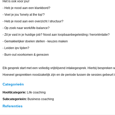
Het is ook voor jou!
- Heb je nood aan een klankbord?
- Voel je jou 'lonely at the top'?
- Heb je nood aan een overzicht / structuur?
- Op zoek naar work/life-balance?
- Zit je vast in je huidige job? Nood aan loopbaanbegeleiding / heroriëntatie?
- Gemakkelijker doelen stellen - keuzes maken
- Leiden ipv lijden?
- Burn-out voorkomen & genezen
Elk gesprek start met een volledig vrijblijvend intakegesprek. Hierbij bespreken 
Hoeveel gesprekken noodzakelijk zijn en de periode tussen de sessies gebeurt i
Categorieën
Hoofdcategorie:
Life coaching
Subcategorieën:
Business coaching
Referenties