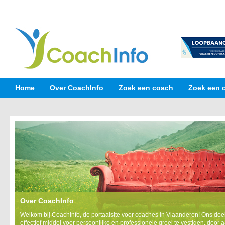
Home
Over CoachInfo
Zoek een coach
Zoek een 
Over CoachInfo
Welkom bij CoachInfo, de portaalsite voor coaches in Vlaanderen! Ons doe
effectief middel voor persoonlijke en professionele groei te vestigen, door 