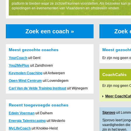
platform te bieden waar ze zichzelf kunnen voorstellen. Als bezoeker kan je
opleidingen en evenementen van Vlaanderen en omstreken vinden.
Zoek een coach »
Zoek 
Meest gezochte coaches
Meest gezocht
YourCoach
uit Gent
Er zijn nog geen 
You2MePlus
uit Zandhoven
Keymolen Coaching
uit Antwerpen
CoachCafés
Open Mind Centrum
uit Lovendegem
Er zijn nog geen 
Carl Van de Velde Training Instituut
uit Wijnegem
Meer CoachCa
Recent toegevoegde coaches
Sjorovo
uit Lomm
Edwin Voerman
uit Dalhem
Sjorovo leert jon
Energia Talentscaping
uit Westerlo
vaardigheden die 
MyLifeCoach
uit Knokke-Heist
zin in het leven.