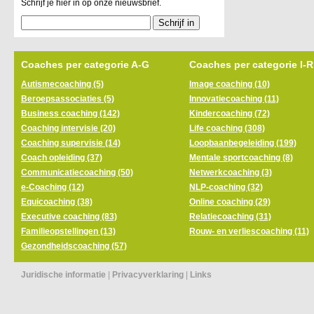
Schrijf je hier in op onze nieuwsbrief.
Coaches per categorie A-G
Coaches per categorie I-R
Autismecoaching (5)
Image coaching (10)
Beroepsassociaties (5)
Innovatiecoaching (11)
Business coaching (142)
Kindercoaching (72)
Coaching intervisie (20)
Life coaching (308)
Coaching supervisie (14)
Loopbaanbegeleiding (199)
Coach opleiding (37)
Mentale sportcoaching (8)
Communicatiecoaching (50)
Netwerkcoaching (3)
e-Coaching (12)
NLP-coaching (32)
Equicoaching (38)
Online coaching (29)
Executive coaching (83)
Relatiecoaching (31)
Familieopstellingen (13)
Rouw- en verliescoaching (11)
Gezondheidscoaching (57)
Juridische informatie
|
Privacyverklaring
|
Links