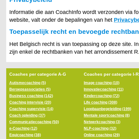
Informatie die aan CoachInfo wordt verzonden via f
website, valt onder de bepalingen van het
Privacybe
Toepasselijk recht en bevoegde rechtba
Het Belgisch recht is van toepassing op deze site. I
zijn enkel de rechtbanken van het arrondissement R
Coaches per categorie A-G
Coaches per categorie I-R
Autismecoaching (5)
Image coaching (10)
Beroepsassociaties (5)
Innovatiecoaching (11)
Business coaching (142)
Kindercoaching (72)
Coaching intervisie (20)
Life coaching (308)
Coaching supervisie (14)
Loopbaanbegeleiding (199)
Coach opleiding (37)
Mentale sportcoaching (8)
Communicatiecoaching (50)
Netwerkcoaching (3)
e-Coaching (12)
NLP-coaching (32)
Equicoaching (38)
Online coaching (29)