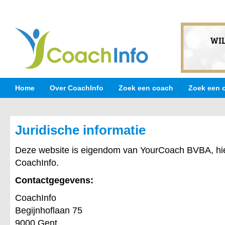
Home
Over CoachInfo
Zoek een coach
Zoek een 
Juridische informatie
Deze website is eigendom van YourCoach BVBA, h
CoachInfo.
Contactgegevens:
CoachInfo
Begijnhoflaan 75
9000 Gent