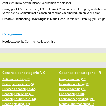
conflicten in uw communicatie voorkomen of oplossen.
Graag geef ik Verbindende (of Geweldloze) Communicatie lezingen, workshops e
Verbindende Communicatie coaching sessies voor individuen en voor paren.
Creative Connecting Coaching
is in Maria Hoop, in Midden-Limburg (NL) en gem
Categorieën
Hoofdcategorie:
Communicatiecoaching
Coaches per categorie A-G
Coaches per categorie I-R
Autismecoaching (5)
Image coaching (10)
Beroepsassociaties (5)
Innovatiecoaching (11)
Business coaching (142)
Kindercoaching (72)
Coaching intervisie (20)
Life coaching (308)
Coaching supervisie (14)
Loopbaanbegeleiding (199)
Coach opleiding (37)
Mentale sportcoaching (8)