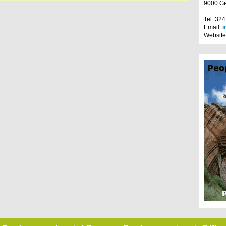
9000 G
Tel: 32
Email:
i
Website