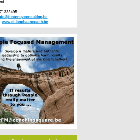
ent
471333495
nfo@fontenoyconsulting.be
:
www.deloopbaancoach.be