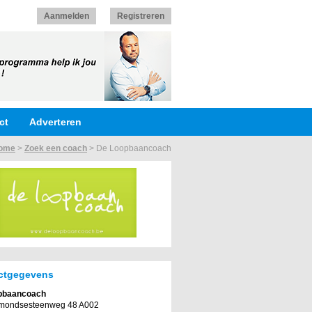
Aanmelden
Registreren
ct
Adverteren
ome
>
Zoek een coach
>
De Loopbaancoach
ctgegevens
pbaancoach
mondsesteenweg 48 A002