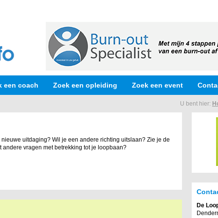
k een coach
Zoek een opleiding
Zoek een event
Conta
U bent hier:
H
n nieuwe uitdaging? Wil je een andere richting uitslaan? Zie je de
met andere vragen met betrekking tot je loopbaan?
Conta
De Loo
Dender