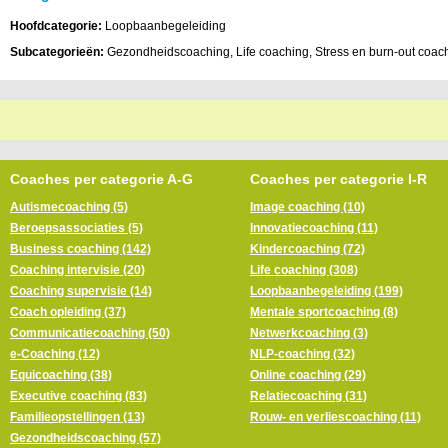
Hoofdcategorie:
Loopbaanbegeleiding
Subcategorieën:
Gezondheidscoaching, Life coaching, Stress en burn-out coac
Coaches per categorie A-G
Coaches per categorie I-R
Autismecoaching (5)
Image coaching (10)
Beroepsassociaties (5)
Innovatiecoaching (11)
Business coaching (142)
Kindercoaching (72)
Coaching intervisie (20)
Life coaching (308)
Coaching supervisie (14)
Loopbaanbegeleiding (199)
Coach opleiding (37)
Mentale sportcoaching (8)
Communicatiecoaching (50)
Netwerkcoaching (3)
e-Coaching (12)
NLP-coaching (32)
Equicoaching (38)
Online coaching (29)
Executive coaching (83)
Relatiecoaching (31)
Familieopstellingen (13)
Rouw- en verliescoaching (11)
Gezondheidscoaching (57)