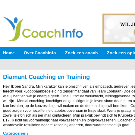
Home
Over CoachInfo
Zoek een coach
Zoek een opl
Diamant Coaching en Training
Hey, Ik ben Sandra. Mijn karakter kan je omschrijven als empatisch, gedreven, eerl
terecht voor: -Loopbaanbegeleiding (onder mandaat van Team Loobaan) Doe de j
wie jij bent en wat je energie geeft. Groei uit tot de werkkracht, leidinggevende, 
wil zijn. -Mental coaching: krachtiger en gelukkiger in je leven staan door in- en 
kan loslaten, op de keuzes die je wil maken en de doelen die je wil bereiken. -
goed zorgen voor jezelf en je diabetes bovenaan je lijstje staat. Wens je graag m
zowel telefonisch als per mail contacteren. Mijn praktijk bevindt zich te Kruibeke
E17. Ik richt mij voornamelijk naar volwassenen en jongvolwassenen. Coachen g
waardevolle resultaten neer te zetten bij anderen, daar waar het moeilijk gaat.
Categorieën