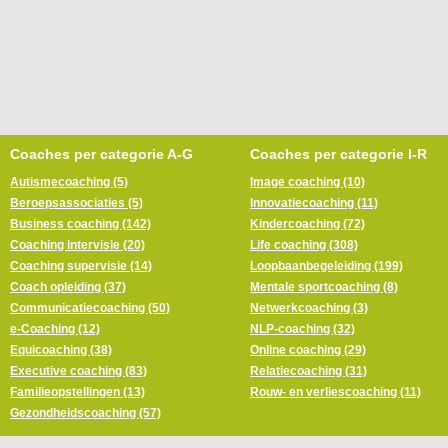
Coaches per categorie A-G
Coaches per categorie I-R
Autismecoaching (5)
Image coaching (10)
Beroepsassociaties (5)
Innovatiecoaching (11)
Business coaching (142)
Kindercoaching (72)
Coaching intervisie (20)
Life coaching (308)
Coaching supervisie (14)
Loopbaanbegeleiding (199)
Coach opleiding (37)
Mentale sportcoaching (8)
Communicatiecoaching (50)
Netwerkcoaching (3)
e-Coaching (12)
NLP-coaching (32)
Equicoaching (38)
Online coaching (29)
Executive coaching (83)
Relatiecoaching (31)
Familieopstellingen (13)
Rouw- en verliescoaching (11)
Gezondheidscoaching (57)