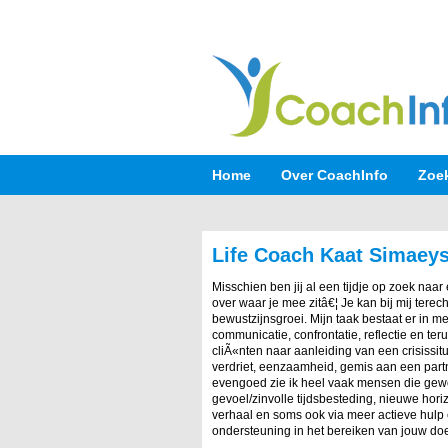
Home
Over CoachInfo
Zoe
Life Coach Kaat Simaey
Misschien ben jij al een tijdje op zoek naar
over waar je mee zitâ€¦ Je kan bij mij terec
bewustzijnsgroei. Mijn taak bestaat er in me
communicatie, confrontatie, reflectie en te
cliÃ«nten naar aanleiding van een crisissit
verdriet, eenzaamheid, gemis aan een part
evengoed zie ik heel vaak mensen die gew
gevoel/zinvolle tijdsbesteding, nieuwe horiz
verhaal en soms ook via meer actieve hulp e
ondersteuning in het bereiken van jouw do