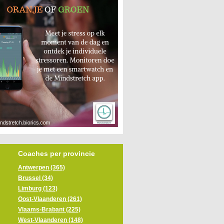
Coaches per provincie
Antwerpen (365)
Brussel (34)
Limburg (123)
Oost-Vlaanderen (261)
Vlaams-Brabant (225)
West-Vlaanderen (148)