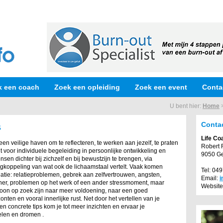
k een coach
Zoek een opleiding
Zoek een event
Conta
U bent hier:
Home
Conta
s
Life Co
 een veilige haven om te reflecteren, te werken aan jezelf, te praten
Robert 
ht voor individuele begeleiding in persoonlijke ontwikkeling en
9050 G
nsen dichter bij zichzelf en bij bewustzijn te brengen, via
rugkoppeling van wat ook de lichaamstaal vertelt. Vaak komen
Tel: 04
uatie: relatieproblemen, gebrek aan zelfvertrouwen, angsten,
Email:
i
ner, problemen op het werk of een ander stressmoment, maar
Website
oon op zoek zijn naar meer voldoening, naar een goed
onten en vooral innerlijke rust. Net door het vertellen van je
n concrete tips kom je tot meer inzichten en ervaar je
elen en dromen .