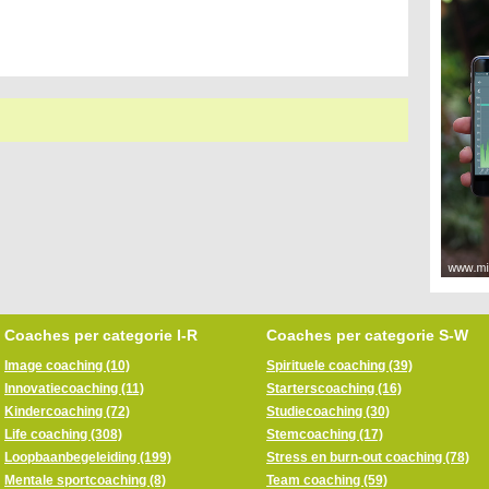
Coaches per categorie I-R
Coaches per categorie S-W
Image coaching (10)
Spirituele coaching (39)
Innovatiecoaching (11)
Starterscoaching (16)
Kindercoaching (72)
Studiecoaching (30)
Life coaching (308)
Stemcoaching (17)
Loopbaanbegeleiding (199)
Stress en burn-out coaching (78)
Mentale sportcoaching (8)
Team coaching (59)