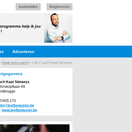
Aanmelden
Registreren
ct
Adverteren
>
Zoek een coach
>
Life Coach Kaat Simaeys
ctgegevens
ach Kaat Simaeys
Rinskopflaan 69
entbrugge
97/455.175
nfo@leefbewuster.be
:
www.leefbewuster.be