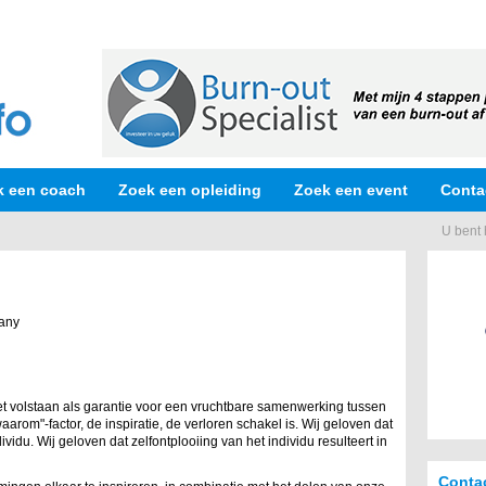
k een coach
Zoek een opleiding
Zoek een event
Conta
U bent 
any
et volstaan als garantie voor een vruchtbare samenwerking tussen
arom"-factor, de inspiratie, de verloren schakel is. Wij geloven dat
ndividu. Wij geloven dat zelfontplooiing van het individu resulteert in
Conta