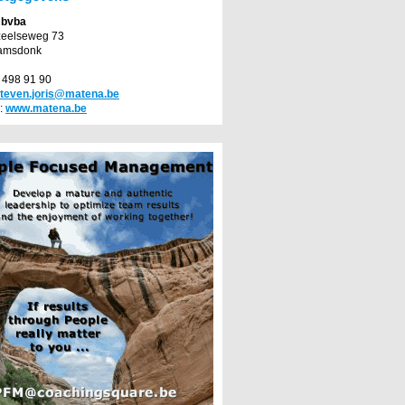
 bvba
zeelseweg 73
amsdonk
2 498 91 90
teven.joris@matena.be
:
www.matena.be