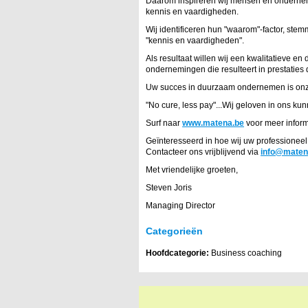
Daarom inspireren wij mensen en ondernemi
kennis en vaardigheden.
Wij identificeren hun "waarom"-factor, stem
"kennis en vaardigheden".
Als resultaat willen wij een kwalitatieve
ondernemingen die resulteert in prestaties 
Uw succes in duurzaam ondernemen is onz
"No cure, less pay"...Wij geloven in ons ku
Surf naar
www.matena.be
voor meer inform
Geïnteresseerd in hoe wij uw professionee
Contacteer ons vrijblijvend via
info@maten
Met vriendelijke groeten,
Steven Joris
Managing Director
Categorieën
Hoofdcategorie:
Business coaching