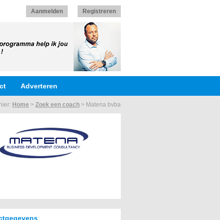
Aanmelden
Registreren
ct
Adverteren
hier:
Home
>
Zoek een coach
>
Matena bvba
ctgegevens