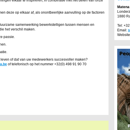
ngen elkaar te inspireren, in combinatie met het delen van onze
Matena
Londer
men deze op elkaar af, als onontbeerlijke aanvulling op de factoren
1880 R
 en duurzame samenwerking bewerkstelligen tussen mensen en
Tel: +3
die het verschil maken.
Email:
s
Website
e passie.
nnen.
atie.
l leven of dat van uw medewerkers succesvoller maken?
a.be
of telefonisch op het nummer +32(0) 498 91 90 70