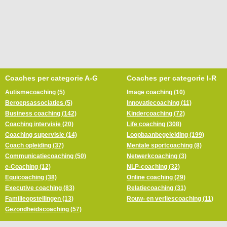
Coaches per categorie A-G
Coaches per categorie I-R
Autismecoaching (5)
Image coaching (10)
Beroepsassociaties (5)
Innovatiecoaching (11)
Business coaching (142)
Kindercoaching (72)
Coaching intervisie (20)
Life coaching (308)
Coaching supervisie (14)
Loopbaanbegeleiding (199)
Coach opleiding (37)
Mentale sportcoaching (8)
Communicatiecoaching (50)
Netwerkcoaching (3)
e-Coaching (12)
NLP-coaching (32)
Equicoaching (38)
Online coaching (29)
Executive coaching (83)
Relatiecoaching (31)
Familieopstellingen (13)
Rouw- en verliescoaching (11)
Gezondheidscoaching (57)