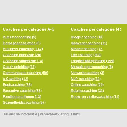
Coaches per categorie A-G
Coaches per categorie I-R
Autismecoaching (5)
Image coaching (10)
Beroepsassociaties (5)
Innovatiecoaching (11)
Business coaching (142)
Kindercoaching (72)
Coaching intervisie (20)
Life coaching (308)
Coaching supervisie (14)
Loopbaanbegeleiding (199)
Coach opleiding (37)
Mentale sportcoaching (8)
Communicatiecoaching (50)
Netwerkcoaching (3)
e-Coaching (12)
NLP-coaching (32)
Equicoaching (38)
Online coaching (29)
Executive coaching (83)
Relatiecoaching (31)
Familieopstellingen (13)
Rouw- en verliescoaching (11)
Gezondheidscoaching (57)
Juridische informatie
|
Privacyverklaring
|
Links