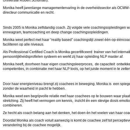
Université Robert Schuman).
Monika heeft jarenlange managementervaring in de overheidssector als OCMW-se
directeur communicatie en recht.
Sinds 2005 is Monika zelfstandig coach. Zij volgde vele coachingsopleidingen w
enneagram, teamcoaching en deep change coachingsopleidingen.
Monika weet perfect met haar “reality based” coachingstijl zowel één-op-ééncoa
faciliteren op alle niveaus.
Als Professional Certified Coach is Monika gecertificeerd trainer van het internat
persoonlijkheidsprofielen systeem en werkt zij haar opleiding NLP master af.
Monika heeft, doorheen haar eigen coachingsleerproces, de capaciteit ontwikk
competenties, in combinatie met haar NLP tools, op het juiste moment in te zetten
Door haar energieniveau brengt zij coachees in beweging. Monika is een spiege
zonder de waarheid in pacht te hebben.
Monika weet een begripvolle relatie met haar coachees op te bouwen waar plaats
stretching. Zij heeft het vermogen om kennis, inzicht én een stevige dosis emotion
combineren.
Ze hecht als coach belang aan het denken, het doen én het voelen van haar coa
Doordat Monika als coach voluit aanwezig is komt de coachee zelf tot perceptie
verandering bij de coachee mogelijk.