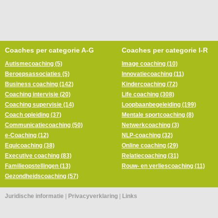
Coaches per categorie A-G
Coaches per categorie I-R
Autismecoaching (5)
Image coaching (10)
Beroepsassociaties (5)
Innovatiecoaching (11)
Business coaching (142)
Kindercoaching (72)
Coaching intervisie (20)
Life coaching (308)
Coaching supervisie (14)
Loopbaanbegeleiding (199)
Coach opleiding (37)
Mentale sportcoaching (8)
Communicatiecoaching (50)
Netwerkcoaching (3)
e-Coaching (12)
NLP-coaching (32)
Equicoaching (38)
Online coaching (29)
Executive coaching (83)
Relatiecoaching (31)
Familieopstellingen (13)
Rouw- en verliescoaching (11)
Gezondheidscoaching (57)
Juridische informatie
|
Privacyverklaring
|
Links