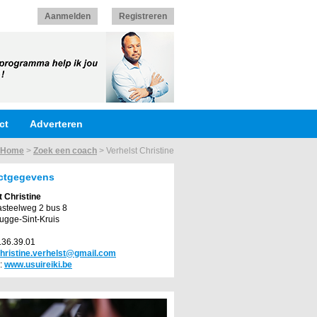
Aanmelden
Registreren
ct
Adverteren
Home
>
Zoek een coach
>
Verhelst Christine
ctgegevens
t Christine
steelweg 2 bus 8
ugge-Sint-Kruis
0.36.39.01
hristine.verhelst@gmail.com
:
www.usuireiki.be