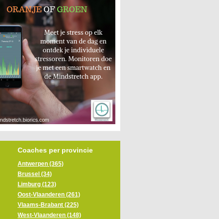
Coaches per provincie
Antwerpen (365)
Brussel (34)
Limburg (123)
Oost-Vlaanderen (261)
Vlaams-Brabant (225)
West-Vlaanderen (148)