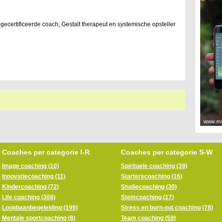
 gecertificeerde coach, Gestalt therapeut en systemische opsteller
Coaches per categorie I-R
Coaches per categorie S-W
Image coaching (10)
Spirituele coaching (39)
Innovatiecoaching (11)
Starterscoaching (16)
Kindercoaching (72)
Studiecoaching (30)
Life coaching (308)
Stemcoaching (17)
Loopbaanbegeleiding (199)
Stress en burn-out coaching (78)
Mentale sportcoaching (8)
Team coaching (59)