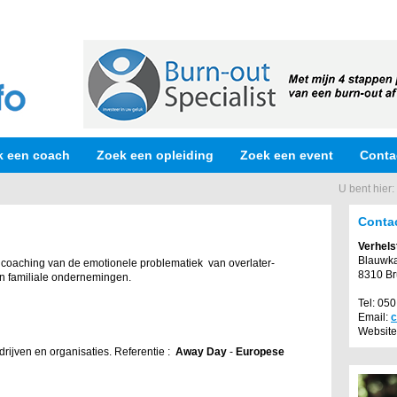
k een coach
Zoek een opleiding
Zoek een event
Conta
U bent hier:
Conta
Verhels
Blauwka
n coaching van de emotionele problematiek van overlater-
8310 Br
in familiale ondernemingen.
Tel: 05
Email:
c
Website
ijven en organisaties. Referentie :
Away Day
-
Europese