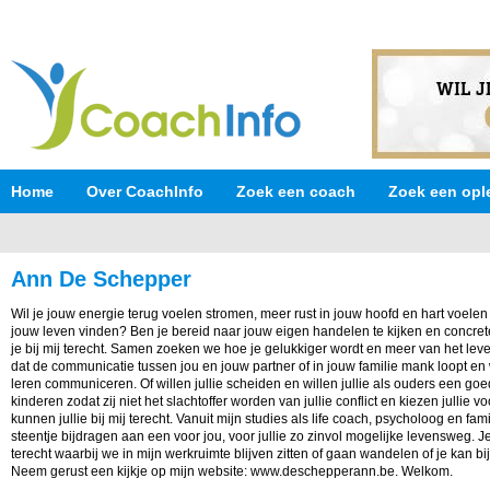
Home
Over CoachInfo
Zoek een coach
Zoek een opl
Ann De Schepper
Wil je jouw energie terug voelen stromen, meer rust in jouw hoofd en hart voele
jouw leven vinden? Ben je bereid naar jouw eigen handelen te kijken en concret
je bij mij terecht. Samen zoeken we hoe je gelukkiger wordt en meer van het lev
dat de communicatie tussen jou en jouw partner of in jouw familie mank loopt en 
leren communiceren. Of willen jullie scheiden en willen jullie als ouders een goed
kinderen zodat zij niet het slachtoffer worden van jullie conflict en kiezen julli
kunnen jullie bij mij terecht. Vanuit mijn studies als life coach, psycholoog en fa
steentje bijdragen aan een voor jou, voor jullie zo zinvol mogelijke levensweg. Je
terecht waarbij we in mijn werkruimte blijven zitten of gaan wandelen of je kan bij
Neem gerust een kijkje op mijn website: www.deschepperann.be. Welkom.