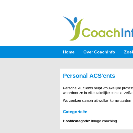
Home
Over CoachInfo
Zoe
Personal ACS'ents
Personal ACS'ents helpt vrouwelijke profess
waardoor ze in elke zakelijke context zelfze
We zoeken samen uit welke kernwaarden bel
Categorieën
Hoofdcategorie:
Image coaching