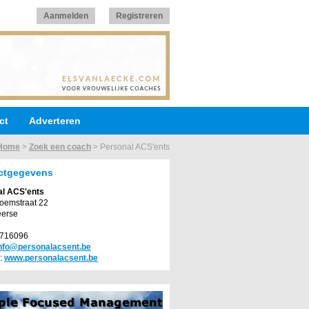
Aanmelden
Registreren
ct
Adverteren
Home
>
Zoek een coach
>
Personal ACS'ents
ctgegevens
al ACS'ents
oemstraat 22
eerse
4716096
nfo@personalacsent.be
:
www.personalacsent.be