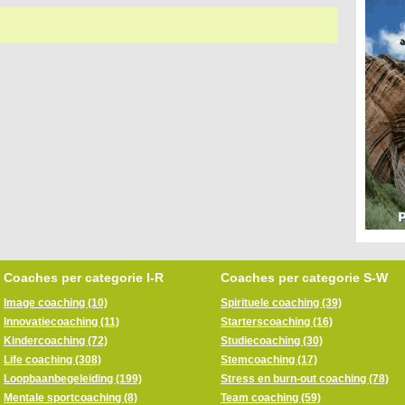
Coaches per categorie I-R
Coaches per categorie S-W
Image coaching (10)
Spirituele coaching (39)
Innovatiecoaching (11)
Starterscoaching (16)
Kindercoaching (72)
Studiecoaching (30)
Life coaching (308)
Stemcoaching (17)
Loopbaanbegeleiding (199)
Stress en burn-out coaching (78)
Mentale sportcoaching (8)
Team coaching (59)