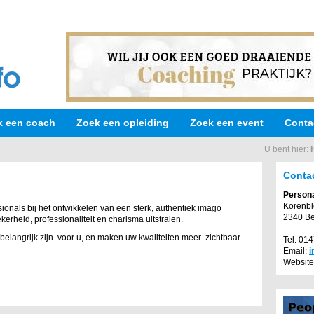
k een coach
Zoek een opleiding
Zoek een event
Conta
U bent hier:
Conta
Person
Korenbl
ionals bij het ontwikkelen van een sterk, authentiek imago
2340 B
kerheid, professionaliteit en charisma uitstralen.
angrijk zijn voor u, en maken uw kwaliteiten meer zichtbaar.
Tel: 01
Email:
i
Website