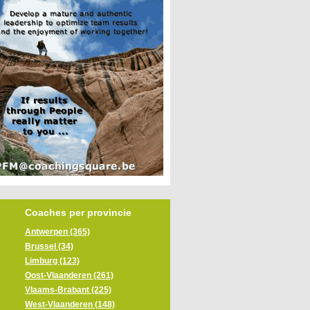
Coaches per provincie
Antwerpen (365)
Brussel (34)
Limburg (123)
Oost-Vlaanderen (261)
Vlaams-Brabant (225)
West-Vlaanderen (148)