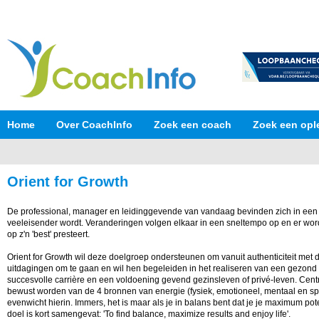
Home
Over CoachInfo
Zoek een coach
Zoek een opl
Orient for Growth
De professional, manager en leidinggevende van vandaag bevinden zich in een b
veeleisender wordt. Veranderingen volgen elkaar in een sneltempo op en er wor
op z'n 'best' presteert.
Orient for Growth wil deze doelgroep ondersteunen om vanuit authenticiteit met 
uitdagingen om te gaan en wil hen begeleiden in het realiseren van een gezond
succesvolle carrière en een voldoening gevend gezinsleven of privé-leven. Centr
bewust worden van de 4 bronnen van energie (fysiek, emotioneel, mentaal en spi
evenwicht hierin. Immers, het is maar als je in balans bent dat je je maximum pot
doel is kort samengevat: 'To find balance, maximize results and enjoy life'.