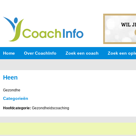
Home
Over CoachInfo
Zoek een coach
Zoek een opl
Heen
Gezondhe
Categorieën
Hoofdcategorie:
Gezondheidscoaching