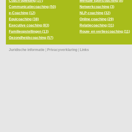
Coach opleiding (37)
Mentale sportcoaching (8)
Communicatiecoaching (50)
Netwerkcoaching (3)
e-Coaching (12)
NLP-coaching (32)
Equicoaching (38)
Online coaching (29)
Executive coaching (83)
Relatiecoaching (31)
Familieopstellingen (13)
Rouw- en verliescoaching (11)
Gezondheidscoaching (57)
Juridische informatie
|
Privacyverklaring
|
Links