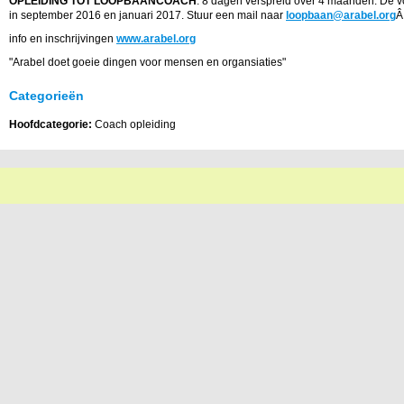
OPLEIDING TOT LOOPBAANCOACH
: 8 dagen verspreid over 4 maanden. De v
in september 2016 en januari 2017. Stuur een mail naar
loopbaan@arabel.org
Â
info en inschrijvingen
www.arabel.org
"Arabel doet goeie dingen voor mensen en organsiaties"
Categorieën
Hoofdcategorie:
Coach opleiding