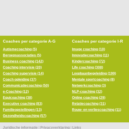
Coaches per categorie A-G
Coaches per categorie I-R
Autismecoaching (5)
Image coaching (10)
Beroepsassociaties (5)
Innovatiecoaching (11)
Business coaching (142)
Kindercoaching (72)
Coaching intervisie (20)
Life coaching (308)
Coaching supervisie (14)
Loopbaanbegeleiding (199)
Coach opleiding (37)
Mentale sportcoaching (8)
Communicatiecoaching (50)
Netwerkcoaching (3)
e-Coaching (12)
NLP-coaching (32)
Equicoaching (38)
Online coaching (29)
Executive coaching (83)
Relatiecoaching (31)
Familieopstellingen (13)
Rouw- en verliescoaching (11)
Gezondheidscoaching (57)
Juridische informatie
|
Privacyverklaring
|
Links