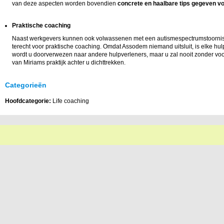
van deze aspecten worden bovendien
concrete en haalbare tips gegeven vo
Praktische coaching
Naast werkgevers kunnen ook volwassenen met een autismespectrumstoornis 
terecht voor praktische coaching. Omdat Assodem niemand uitsluit, is elke hu
wordt u doorverwezen naar andere hulpverleners, maar u zal nooit zonder voor
van Miriams praktijk achter u dichttrekken.
Categorieën
Hoofdcategorie:
Life coaching