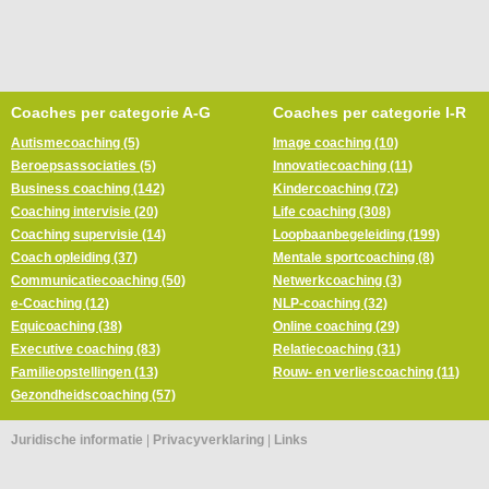
Coaches per categorie A-G
Coaches per categorie I-R
Autismecoaching (5)
Image coaching (10)
Beroepsassociaties (5)
Innovatiecoaching (11)
Business coaching (142)
Kindercoaching (72)
Coaching intervisie (20)
Life coaching (308)
Coaching supervisie (14)
Loopbaanbegeleiding (199)
Coach opleiding (37)
Mentale sportcoaching (8)
Communicatiecoaching (50)
Netwerkcoaching (3)
e-Coaching (12)
NLP-coaching (32)
Equicoaching (38)
Online coaching (29)
Executive coaching (83)
Relatiecoaching (31)
Familieopstellingen (13)
Rouw- en verliescoaching (11)
Gezondheidscoaching (57)
Juridische informatie
|
Privacyverklaring
|
Links