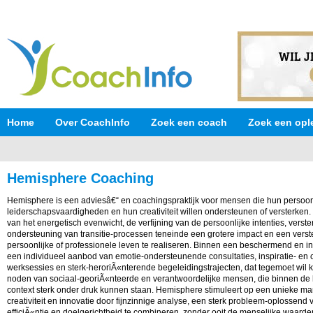
Home
Over CoachInfo
Zoek een coach
Zoek een opl
Hemisphere Coaching
Hemisphere is een adviesâ€“ en coachingspraktijk voor mensen die hun persoonl
leiderschapsvaardigheden en hun creativiteit willen ondersteunen of versterken. 
van het energetisch evenwicht, de verfijning van de persoonlijke intenties, verste
ondersteuning van transitie-processen teneinde een grotere impact en een verste
persoonlijke of professionele leven te realiseren. Binnen een beschermend en i
een individueel aanbod van emotie-ondersteunende consultaties, inspiratie- en c
werksessies en sterk-heroriÃ«nterende begeleidingstrajecten, dat tegemoet wil
noden van sociaal-georiÃ«nteerde en verantwoordelijke mensen, die binnen de
context sterk onder druk kunnen staan. Hemisphere stimuleert op een unieke man
creativiteit en innovatie door fijnzinnige analyse, een sterk probleem-oplossen
efficiÃ«ntie en doelgerichtheid te combineren, zonder ooit de menselijke waarde