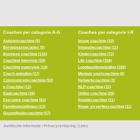
Coaches per categorie A-G
Coaches per categorie I-R
Autismecoaching (5)
Image coaching (10)
Beroepsassociaties (5)
Innovatiecoaching (11)
Business coaching (142)
Kindercoaching (72)
Coaching intervisie (20)
Life coaching (308)
Coaching supervisie (14)
Loopbaanbegeleiding (199)
Coach opleiding (37)
Mentale sportcoaching (8)
Communicatiecoaching (50)
Netwerkcoaching (3)
e-Coaching (12)
NLP-coaching (32)
Equicoaching (38)
Online coaching (29)
Executive coaching (83)
Relatiecoaching (31)
Familieopstellingen (13)
Rouw- en verliescoaching (11)
Gezondheidscoaching (57)
Juridische informatie
|
Privacyverklaring
|
Links