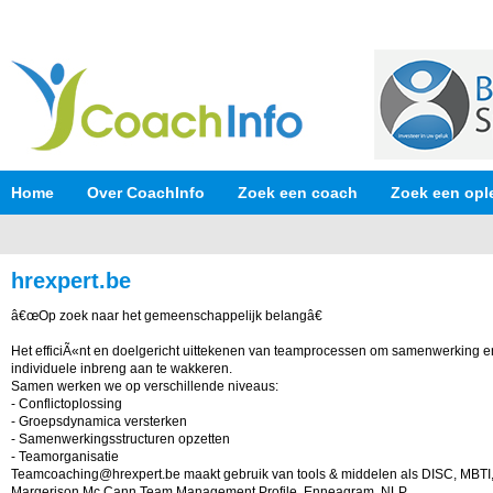
Home
Over CoachInfo
Zoek een coach
Zoek een opl
hrexpert.be
â€œOp zoek naar het gemeenschappelijk belangâ€
Het efficiÃ«nt en doelgericht uittekenen van teamprocessen om samenwerking e
individuele inbreng aan te wakkeren.
Samen werken we op verschillende niveaus:
- Conflictoplossing
- Groepsdynamica versterken
- Samenwerkingsstructuren opzetten
- Teamorganisatie
Teamcoaching@hrexpert.be maakt gebruik van tools & middelen als DISC, MBTI, 
Margerison Mc Cann Team Management Profile, Enneagram, NLP ...