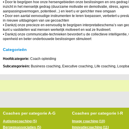
• Door te begrijpen hoe onze hersengebieden onze beslissingen en ons gedrag b
inzicht in het menselijk gedrag (duurzame motivatie en demotivatie, stress, agressi
aanpassingsvermogen, potentieel...) en leert u er gerichter mee omgaan
• Door een aantal eenvoudige instrumenten te leren toepassen, verbetert u prestat
in nieuwe uitdagingen van uw gecoachten
• Dankzij onze precieze en eenvoudig te begrijpen interpretatieschema’s van 
kunt u vaststellen wat mensen werkelijk motiveert en wat ze frustreert.
• Dankzij onze communicatie-technieken bevordert u de collectieve intelligentie, w
openheid en beter onderbouwde beslissingen stimuleert
Categorieën
Hoofdcategorie:
Coach opleiding
Subcategorieën:
Business coaching, Executive coaching, Life coaching, Loopb
Coaches per categorie A-G
Coaches per categorie I-R
Autismecoaching (5)
Image coaching (10)
Beroepsassociaties (5)
Innovatiecoaching (11)