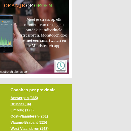
Coaches per provincie
Antwerpen (365)
Brussel (34)
Limburg (123)
Oost-Vlaanderen (261)
Vlaams-Brabant (225)
West-Vlaanderen (148)