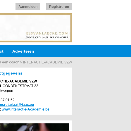
Aanmelden
Registreren
ct
Adverteren
k een coach
>
INTERACTIE-ACADEMIE VZW
ctgegevens
ACTIE-ACADEMIE VZW
CHOONBEKESTRAAT 33
ntwerpen
/237 01 52
ecretariaat@iaac.eu
:
www.Interactie-Academie.be