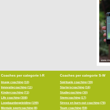
Coaches per categorie I-R
Coaches per categorie S-W
Image coaching (10)
Spirituele coaching (39)
Innovatiecoaching (11)
Starterscoaching (16)
Kindercoaching (72)
Studiecoaching (30)
Life coaching (308)
Stemcoaching (17)
Loopbaanbegeleiding (199)
Stress en burn-out coaching (78)
Mentale sportcoaching (8)
Team coaching (59)