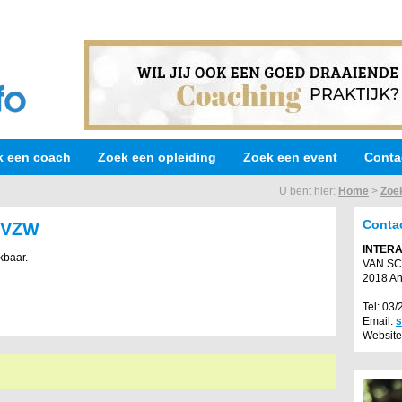
k een coach
Zoek een opleiding
Zoek een event
Conta
U bent hier:
Home
>
Zoe
Conta
 VZW
INTER
kbaar.
VAN S
2018 A
Tel: 03
Email:
s
Website