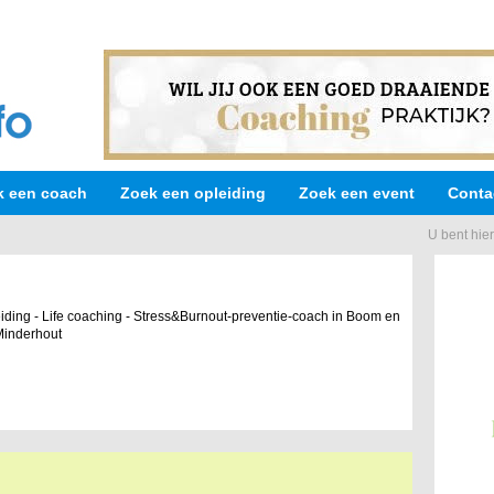
k een coach
Zoek een opleiding
Zoek een event
Conta
U bent hie
ding - Life coaching - Stress&Burnout-preventie-coach in Boom en
Minderhout