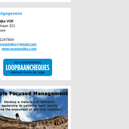
ctgegevens
ijke VOF
nbaan 321
oom
71247804
monamijke@gmail.com
:
www.monamijke.com