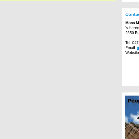
Conta
Mona M
's Here
2850 B
Tel: 04
Email:
Website