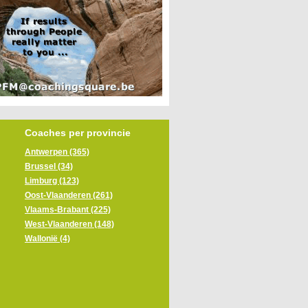
Coaches per provincie
Antwerpen (365)
Brussel (34)
Limburg (123)
Oost-Vlaanderen (261)
Vlaams-Brabant (225)
West-Vlaanderen (148)
Wallonië (4)