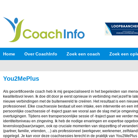
Home
Over CoachInfo
Zoek een coach
Zoek een opl
You2MePlus
Als gecertificeerde coach heb ik mij gespecialiseerd in het begeleiden van men
kwaliteitsvol leven. Ik doe dit door je eerst opnieuw in verbinding met jezelf te l
nieuwe verbindingen met de buitenwereld te creëren. Het resultaat is een nieuwe
professioneel. Elke coachsessie bestaat uit een intake, een interventie en een in
persoonlijke coachsessie of -traject gaan we vooral aan de slag met je omgeving,
overtuigingen. Tijdens een transpersoonlijke sessie of -traject gaan we verder m
identiteitsniveau en zingeving. Ik heb de nodige ervaringen en expertise opgebo
levensloop(baan)vragen, ook op cruciale momenten van stopzetting of veranderin
(partner, familie, vrienden, ...) als professioneel (werkgever, werknemer, zelfstand
opgelegd. Je kan voor deze coachsessies terecht in de praktijk van You2MePlus