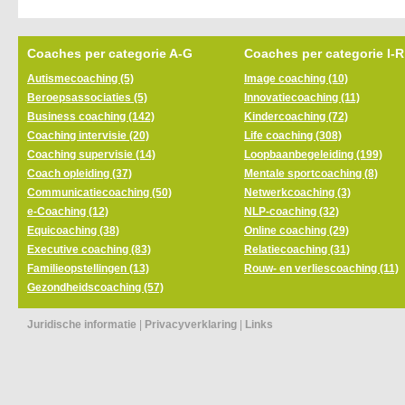
Coaches per categorie A-G
Coaches per categorie I-R
Autismecoaching (5)
Image coaching (10)
Beroepsassociaties (5)
Innovatiecoaching (11)
Business coaching (142)
Kindercoaching (72)
Coaching intervisie (20)
Life coaching (308)
Coaching supervisie (14)
Loopbaanbegeleiding (199)
Coach opleiding (37)
Mentale sportcoaching (8)
Communicatiecoaching (50)
Netwerkcoaching (3)
e-Coaching (12)
NLP-coaching (32)
Equicoaching (38)
Online coaching (29)
Executive coaching (83)
Relatiecoaching (31)
Familieopstellingen (13)
Rouw- en verliescoaching (11)
Gezondheidscoaching (57)
Juridische informatie
|
Privacyverklaring
|
Links