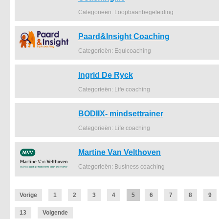
Categorieën: Loopbaanbegeleiding
Paard&Insight Coaching
Categorieën: Equicoaching
Ingrid De Ryck
Categorieën: Life coaching
BODIIX- mindsettrainer
Categorieën: Life coaching
Martine Van Velthoven
Categorieën: Business coaching
Vorige
1
2
3
4
5
6
7
8
9
13
Volgende