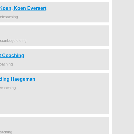
Koen, Koen Everaert
elcoaching
baanbegeleiding
t Coaching
coaching
iding Haegeman
ecoaching
coaching