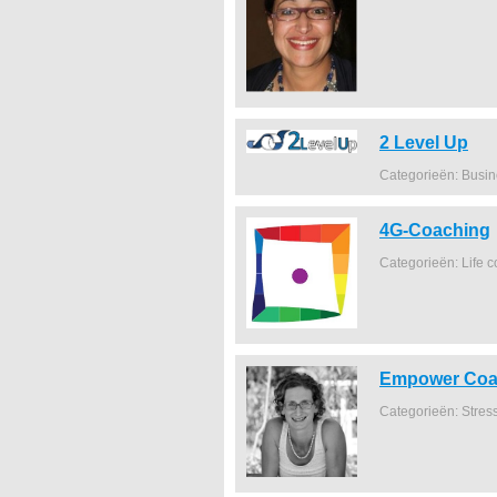
2 Level Up
Categorieën: Busi
4G-Coaching
Categorieën: Life 
Empower Coa
Categorieën: Stres