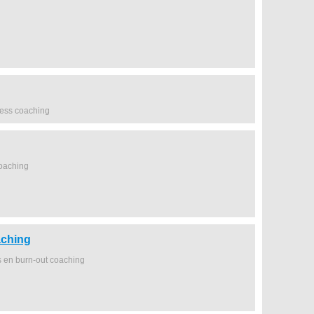
ness coaching
coaching
ching
s en burn-out coaching