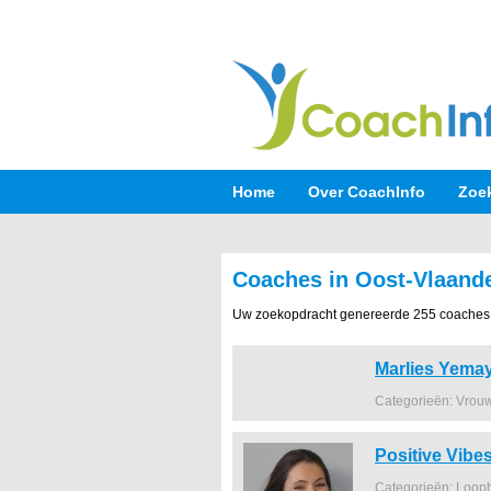
Home
Over CoachInfo
Zoe
Coaches in Oost-Vlaand
Uw zoekopdracht genereerde 255 coaches
Marlies Yema
Categorieën: Vrou
Positive Vibe
Categorieën: Loop