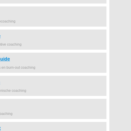
ecoaching
e
tive coaching
uide
s en burn-out coaching
e
onische coaching
coaching
t