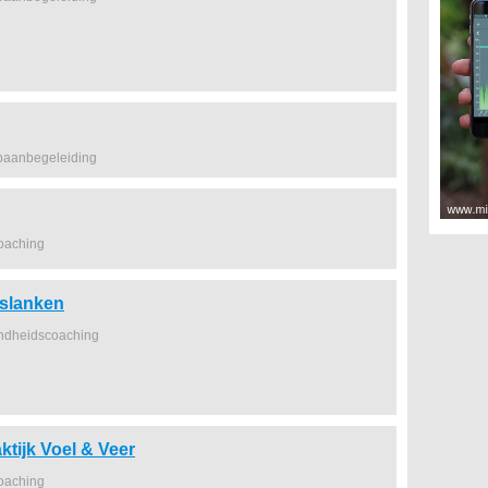
baanbegeleiding
coaching
fslanken
ndheidscoaching
tijk Voel & Veer
coaching