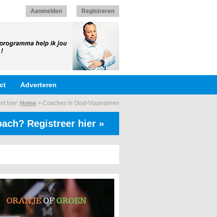
Aanmelden
Registreren
ct
Adverteren
nt hier:
Home
>
Coaches in Oost-Vlaanderen
ach? Registreer hier »