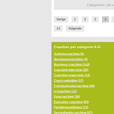
Categorieën: Life 
Vorige
1
2
3
4
13
Volgende
Coaches per categorie A-G
Autismecoaching (5)
Beroepsassociaties (5)
Business coaching (142)
Coaching intervisie (20)
Coaching supervisie (14)
Coach opleiding (37)
Communicatiecoaching (50)
e-Coaching (12)
Equicoaching (38)
Executive coaching (83)
Familieopstellingen (13)
Gezondheidscoaching (57)