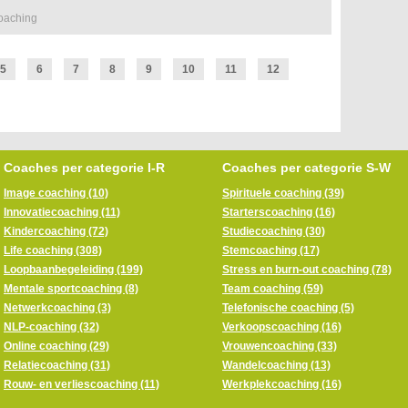
coaching
5
6
7
8
9
10
11
12
Coaches per categorie I-R
Coaches per categorie S-W
Image coaching (10)
Spirituele coaching (39)
Innovatiecoaching (11)
Starterscoaching (16)
Kindercoaching (72)
Studiecoaching (30)
Life coaching (308)
Stemcoaching (17)
Loopbaanbegeleiding (199)
Stress en burn-out coaching (78)
Mentale sportcoaching (8)
Team coaching (59)
Netwerkcoaching (3)
Telefonische coaching (5)
NLP-coaching (32)
Verkoopscoaching (16)
Online coaching (29)
Vrouwencoaching (33)
Relatiecoaching (31)
Wandelcoaching (13)
Rouw- en verliescoaching (11)
Werkplekcoaching (16)