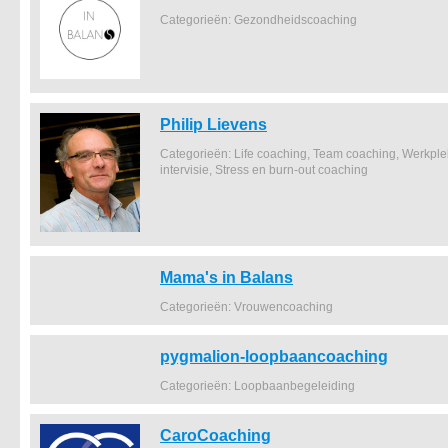
Categorieën: Gezondheidscoaching
Philip Lievens
Categorieën: Life coaching, Team coaching, Werkpl
intervisie, Stress en burn-out coaching
Mama's in Balans
Categorieën: Vrouwencoaching
pygmalion-loopbaancoaching
Categorieën: Loopbaanbegeleiding
CaroCoaching