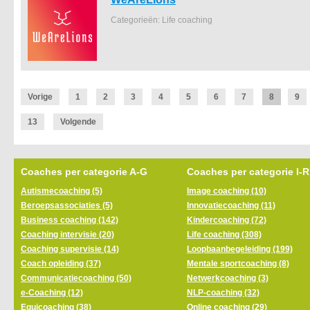
Categorieën: Life coaching
Vorige
1
2
3
4
5
6
7
8
9
13
Volgende
Coaches per categorie A-G
Coaches per categorie I-R
Autismecoaching (5)
Image coaching (10)
Beroepsassociaties (5)
Innovatiecoaching (11)
Business coaching (142)
Kindercoaching (72)
Coaching intervisie (20)
Life coaching (308)
Coaching supervisie (14)
Loopbaanbegeleiding (199)
Coach opleiding (37)
Mentale sportcoaching (8)
Communicatiecoaching (50)
Netwerkcoaching (3)
e-Coaching (12)
NLP-coaching (32)
Equicoaching (38)
Online coaching (29)