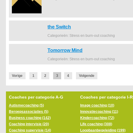
the Switch
Categorieën: Stress en burn-out coaching
Tomorrow Mind
Categorieën: Stress en burn-out coaching
Vorige
1
2
3
4
Volgende
Coaches per categorie A-G
Coaches per categorie I-R
Autismecoaching (5)
Image coaching (10)
Beroepsassociaties (5)
Innovatiecoaching (11)
Business coaching (142)
Kindercoaching (72)
Coaching intervisie (20)
Life coaching (308)
Coaching supervisie (14)
Loopbaanbegeleiding (199)