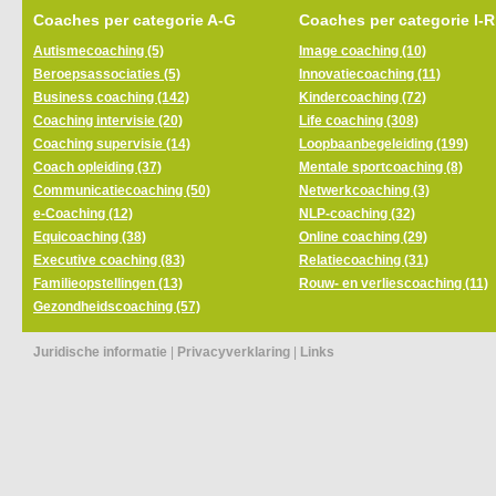
Coaches per categorie A-G
Coaches per categorie I-R
Autismecoaching (5)
Image coaching (10)
Beroepsassociaties (5)
Innovatiecoaching (11)
Business coaching (142)
Kindercoaching (72)
Coaching intervisie (20)
Life coaching (308)
Coaching supervisie (14)
Loopbaanbegeleiding (199)
Coach opleiding (37)
Mentale sportcoaching (8)
Communicatiecoaching (50)
Netwerkcoaching (3)
e-Coaching (12)
NLP-coaching (32)
Equicoaching (38)
Online coaching (29)
Executive coaching (83)
Relatiecoaching (31)
Familieopstellingen (13)
Rouw- en verliescoaching (11)
Gezondheidscoaching (57)
Juridische informatie
|
Privacyverklaring
|
Links