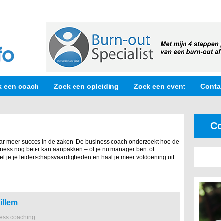
k een coach
Zoek een opleiding
Zoek een event
Conta
Co
ar meer succes in de zaken. De business coach onderzoekt hoe de
iness nog beter kan aanpakken – of je nu manager bent of
el je je leiderschapsvaardigheden en haal je meer voldoening uit
.
illem
ness coaching