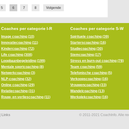
5
6
7
8
Volgende
Coaches per categorie I-R
Coaches per categorie S-W
Image coaching (10)
Spirituele coaching (39)
Innovatiecoaching (11)
Starterscoaching (16)
Kindercoaching (72)
Studiecoaching (30)
Life coaching (308)
Stemcoaching (17)
Loopbaanbegeleiding (199)
Stress en burn-out coaching (78)
Mentale sportcoaching (8)
Team coaching (59)
Netwerkcoaching (3)
Telefonische coaching (5)
NLP-coaching (32)
Verkoopscoaching (16)
Online coaching (29)
Vrouwencoaching (33)
Relatiecoaching (31)
Wandelcoaching (13)
Rouw- en verliescoaching (11)
Werkplekcoaching (16)
|
Links
© 2011-2021 CoachInfo. Alle r