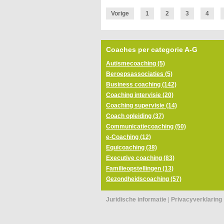
Vorige
1
2
3
4
Coaches per categorie A-G
Autismecoaching (5)
Beroepsassociaties (5)
Business coaching (142)
Coaching intervisie (20)
Coaching supervisie (14)
Coach opleiding (37)
Communicatiecoaching (50)
e-Coaching (12)
Equicoaching (38)
Executive coaching (83)
Familieopstellingen (13)
Gezondheidscoaching (57)
Juridische informatie
|
Privacyverklaring