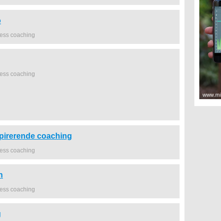
o
ness coaching
ness coaching
spirerende coaching
ness coaching
n
ness coaching
g