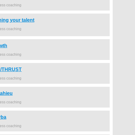
ness coaching
ng your talent
ness coaching
owth
ness coaching
ux/THRUST
ness coaching
mahieu
ness coaching
vba
ness coaching