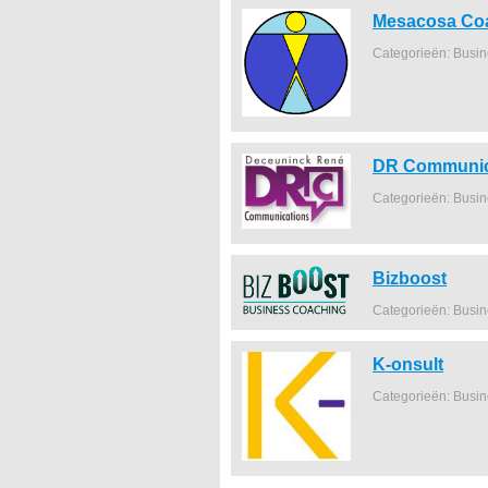
Mesacosa Co
Categorieën: Busi
DR Communic
Categorieën: Busi
Bizboost
Categorieën: Busi
K-onsult
Categorieën: Busi