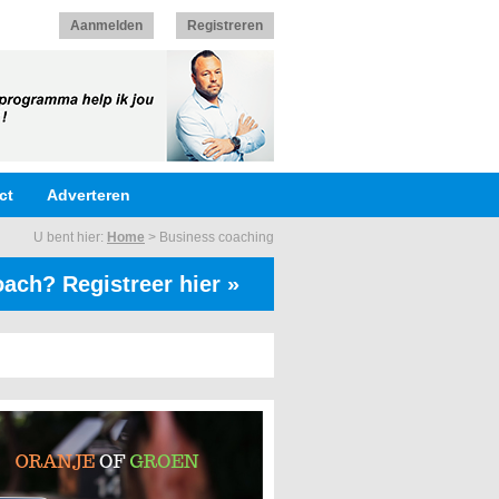
Aanmelden
Registreren
ct
Adverteren
U bent hier:
Home
>
Business coaching
ach? Registreer hier »