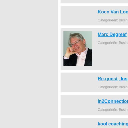
Koen Van Lo
Categorieën: Busi
Marc Degreef
Categorieën: Busi
Re-quest , In
Categorieën: Busi
In2Connectio
Categorieën: Busi
kool coachin