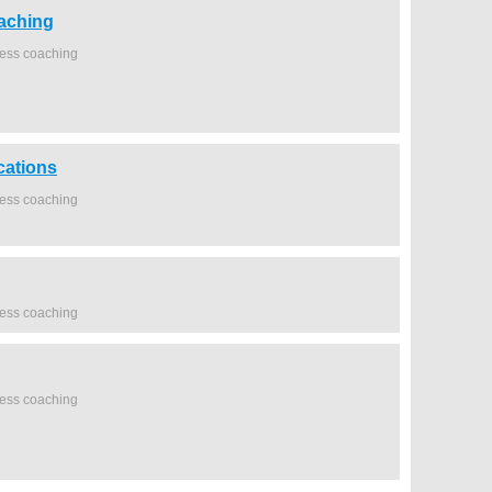
aching
ness coaching
ations
ness coaching
ness coaching
ness coaching