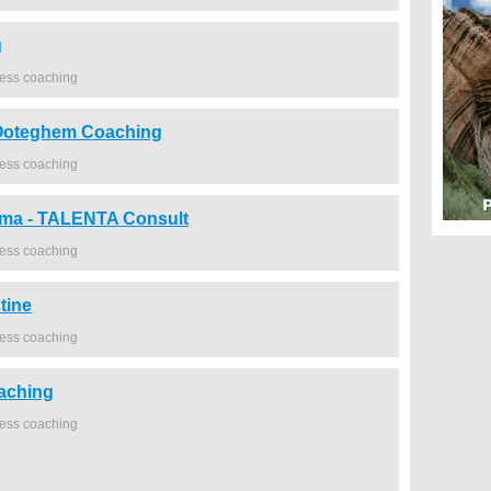
g
ness coaching
oteghem Coaching
ness coaching
ema - TALENTA Consult
ness coaching
tine
ness coaching
aching
ness coaching