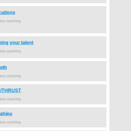
ations
ness coaching
ng your talent
ness coaching
owth
ness coaching
ux/THRUST
ness coaching
mahieu
ness coaching