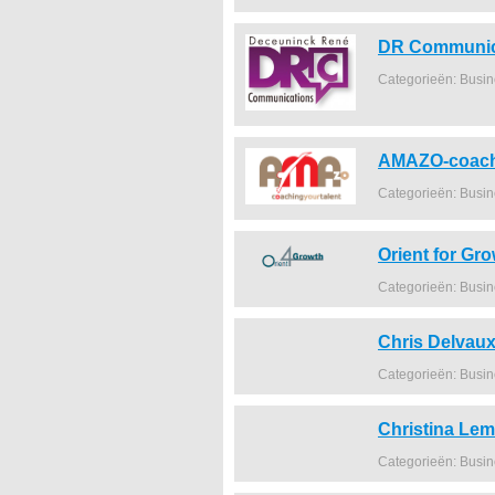
DR Communic
Categorieën: Busi
AMAZO-coachi
Categorieën: Busi
Orient for Gr
Categorieën: Busi
Chris Delva
Categorieën: Busi
Christina Le
Categorieën: Busi