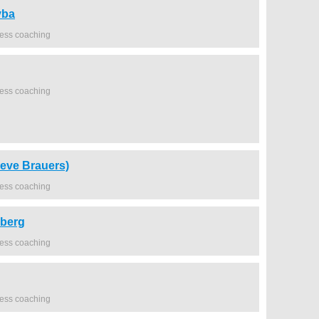
vba
ness coaching
ness coaching
ve Brauers)
ness coaching
nberg
ness coaching
ness coaching