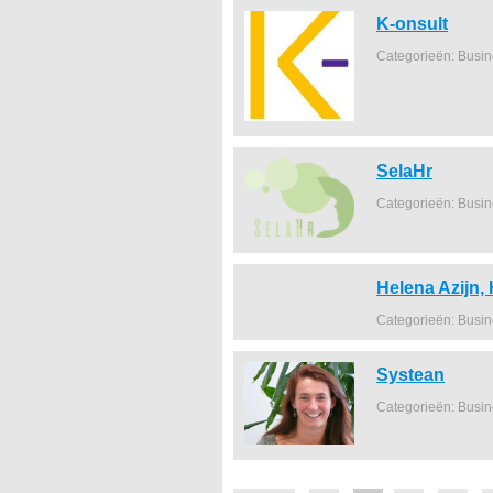
K-onsult
Categorieën: Busi
SelaHr
Categorieën: Busi
Helena Azijn,
Categorieën: Busi
Systean
Categorieën: Busi