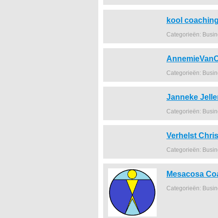
kool coachin
Categorieën: Busi
AnnemieVanO
Categorieën: Busi
Janneke Jell
Categorieën: Busi
Verhelst Chris
Categorieën: Busi
Mesacosa Co
Categorieën: Busi