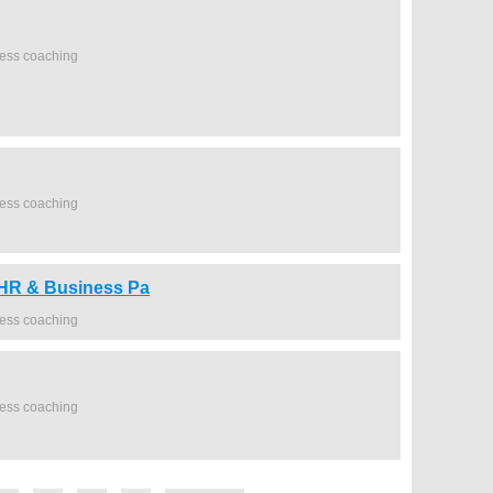
ness coaching
ness coaching
 HR & Business Pa
ness coaching
ness coaching