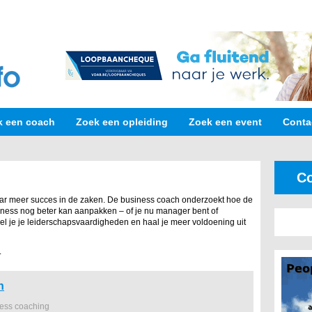
k een coach
Zoek een opleiding
Zoek een event
Conta
Co
ar meer succes in de zaken. De business coach onderzoekt hoe de
iness nog beter kan aanpakken – of je nu manager bent of
el je je leiderschapsvaardigheden en haal je meer voldoening uit
.
n
ness coaching