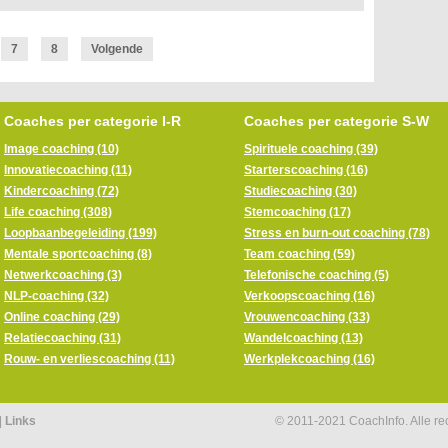
7
8
Volgende
Coaches per categorie I-R
Coaches per categorie S-W
Image coaching (10)
Spirituele coaching (39)
Innovatiecoaching (11)
Starterscoaching (16)
Kindercoaching (72)
Studiecoaching (30)
Life coaching (308)
Stemcoaching (17)
Loopbaanbegeleiding (199)
Stress en burn-out coaching (78)
Mentale sportcoaching (8)
Team coaching (59)
Netwerkcoaching (3)
Telefonische coaching (5)
NLP-coaching (32)
Verkoopscoaching (16)
Online coaching (29)
Vrouwencoaching (33)
Relatiecoaching (31)
Wandelcoaching (13)
Rouw- en verliescoaching (11)
Werkplekcoaching (16)
|
Links
© 2011-2021 CoachInfo. Alle r