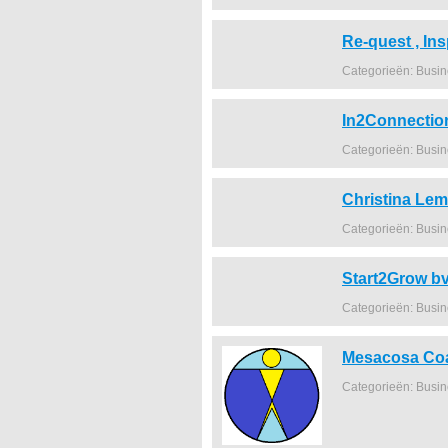
Re-quest , In
Categorieën: Busi
In2Connectio
Categorieën: Busi
Christina Le
Categorieën: Busi
Start2Grow b
Categorieën: Busi
Mesacosa Co
Categorieën: Busi