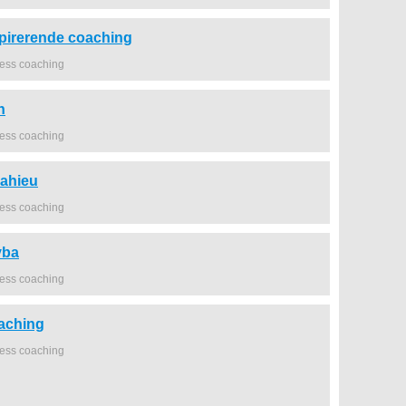
spirerende coaching
ness coaching
n
ness coaching
mahieu
ness coaching
vba
ness coaching
aching
ness coaching