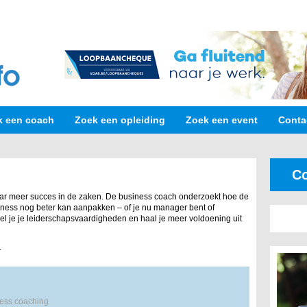
k een coach
Zoek een opleiding
Zoek een event
Conta
Co
ar meer succes in de zaken. De business coach onderzoekt hoe de
iness nog beter kan aanpakken – of je nu manager bent of
el je je leiderschapsvaardigheden en haal je meer voldoening uit
.
ness coaching