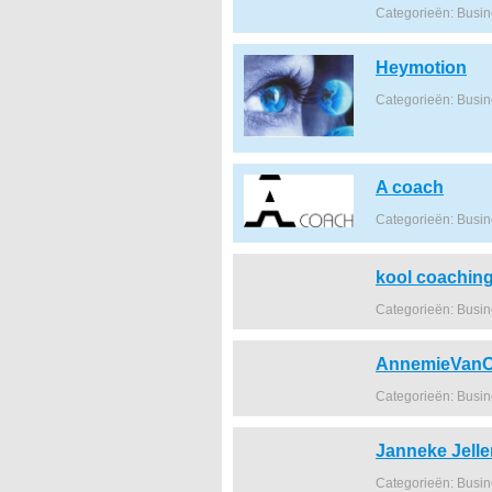
Categorieën: Busi
Heymotion
Categorieën: Busi
A coach
Categorieën: Busi
kool coachin
Categorieën: Busi
AnnemieVanO
Categorieën: Busi
Janneke Jell
Categorieën: Busi