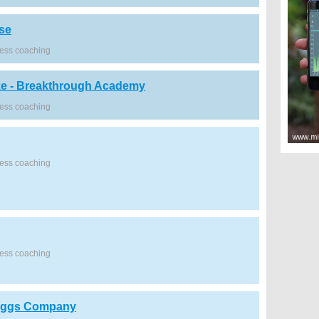
se
ness coaching
ke - Breakthrough Academy
ness coaching
ness coaching
ness coaching
riggs Company