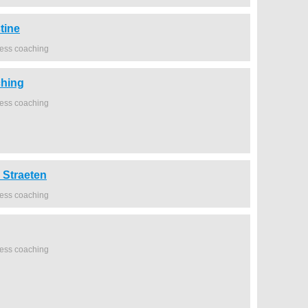
tine
ness coaching
ching
ness coaching
 Straeten
ness coaching
ness coaching