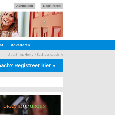
Aanmelden
Registreren
ct
Adverteren
U bent hier:
Home
>
Business coaching
ach? Registreer hier »