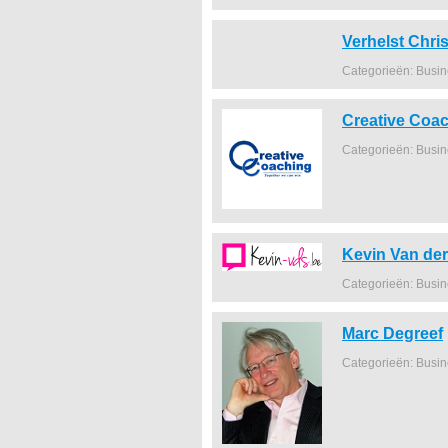
Verhelst Chris
Categorieën: Busi
Creative Coa
Categorieën: Busi
Kevin Van der
Categorieën: Busi
Marc Degreef
Categorieën: Busi