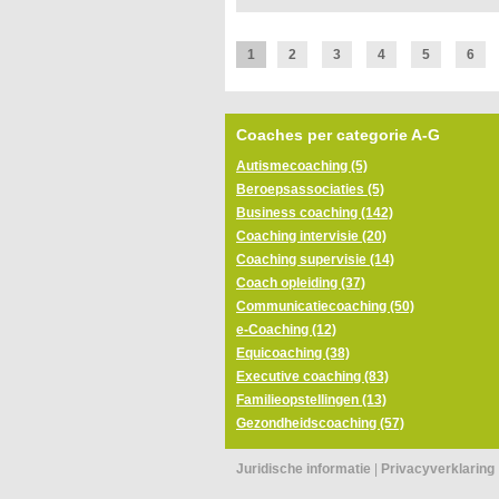
1
2
3
4
5
6
Coaches per categorie A-G
Autismecoaching (5)
Beroepsassociaties (5)
Business coaching (142)
Coaching intervisie (20)
Coaching supervisie (14)
Coach opleiding (37)
Communicatiecoaching (50)
e-Coaching (12)
Equicoaching (38)
Executive coaching (83)
Familieopstellingen (13)
Gezondheidscoaching (57)
Juridische informatie
|
Privacyverklaring