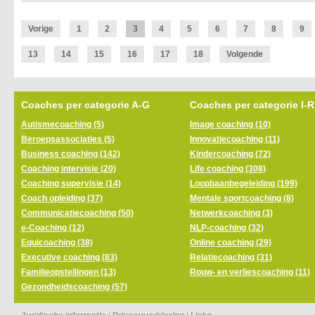
Vorige
1
2
3
4
5
6
7
8
9
13
14
15
16
17
18
Volgende
Coaches per categorie A-G
Coaches per categorie I-R
Autismecoaching (5)
Image coaching (10)
Beroepsassociaties (5)
Innovatiecoaching (11)
Business coaching (142)
Kindercoaching (72)
Coaching intervisie (20)
Life coaching (308)
Coaching supervisie (14)
Loopbaanbegeleiding (199)
Coach opleiding (37)
Mentale sportcoaching (8)
Communicatiecoaching (50)
Netwerkcoaching (3)
e-Coaching (12)
NLP-coaching (32)
Equicoaching (38)
Online coaching (29)
Executive coaching (83)
Relatiecoaching (31)
Familieopstellingen (13)
Rouw- en verliescoaching (11)
Gezondheidscoaching (57)