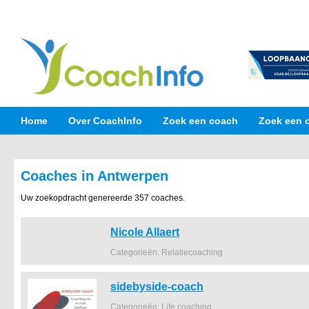
Home
Over CoachInfo
Zoek een coach
Zoek een 
Coaches in Antwerpen
Uw zoekopdracht genereerde 357 coaches.
Nicole Allaert
Categorieën: Relatiecoaching
sidebyside-coach
Categorieën: Life coaching