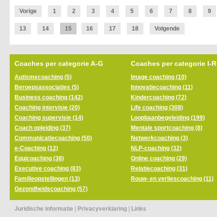
Vorige
1
2
3
4
5
6
7
8
9
13
14
15
16
17
18
Volgende
Coaches per categorie A-G
Coaches per categorie I-R
Autismecoaching (5)
Image coaching (10)
Beroepsassociaties (5)
Innovatiecoaching (11)
Business coaching (142)
Kindercoaching (72)
Coaching intervisie (20)
Life coaching (308)
Coaching supervisie (14)
Loopbaanbegeleiding (199)
Coach opleiding (37)
Mentale sportcoaching (8)
Communicatiecoaching (50)
Netwerkcoaching (3)
e-Coaching (12)
NLP-coaching (32)
Equicoaching (38)
Online coaching (29)
Executive coaching (83)
Relatiecoaching (31)
Familieopstellingen (13)
Rouw- en verliescoaching (11)
Gezondheidscoaching (57)
Juridische informatie
|
Privacyverklaring
|
Links