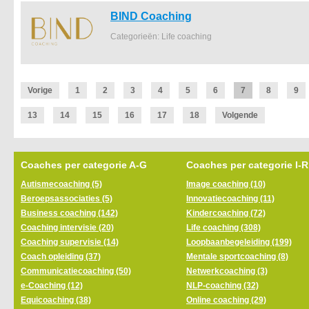
BIND Coaching
Categorieën: Life coaching
Vorige
1
2
3
4
5
6
7
8
9
13
14
15
16
17
18
Volgende
Coaches per categorie A-G
Coaches per categorie I-R
Autismecoaching (5)
Image coaching (10)
Beroepsassociaties (5)
Innovatiecoaching (11)
Business coaching (142)
Kindercoaching (72)
Coaching intervisie (20)
Life coaching (308)
Coaching supervisie (14)
Loopbaanbegeleiding (199)
Coach opleiding (37)
Mentale sportcoaching (8)
Communicatiecoaching (50)
Netwerkcoaching (3)
e-Coaching (12)
NLP-coaching (32)
Equicoaching (38)
Online coaching (29)