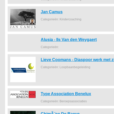
Jan Camus
Categorieën: Kindercoaching
Alusia - Ils Van den Weygaert
Categorieën:
Lieve Coomans - Diaspoor werk met z
Categorieën: Loopbaanbegeleiding
Type Association Benelux
Categorieën: Beroepsassociaties
ChimÃ¨ne De Raeve