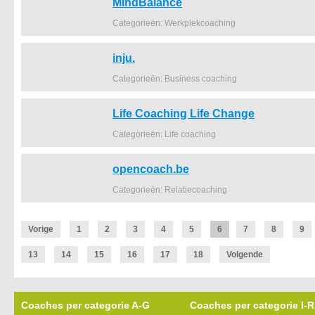
MindBalance
Categorieën: Werkplekcoaching
inju.
Categorieën: Business coaching
Life Coaching Life Change
Categorieën: Life coaching
opencoach.be
Categorieën: Relatiecoaching
Vorige
1
2
3
4
5
6
7
8
9
13
14
15
16
17
18
Volgende
Coaches per categorie A-G
Coaches per categorie I-R