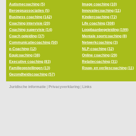
Autismecoaching (5)
Image coaching (10)
Beroepsassociaties (5)
Innovatiecoaching (11)
Business coaching (142)
Kindercoaching (72)
Coaching intervisie (20)
Life coaching (308)
Coaching supervisie (14)
Loopbaanbegeleiding (199)
Coach opleiding (37)
Mentale sportcoaching (8)
Communicatiecoaching (50)
Netwerkcoaching (3)
e-Coaching (12)
NLP-coaching (32)
Equicoaching (38)
Online coaching (29)
Executive coaching (83)
Relatiecoaching (31)
Familieopstellingen (13)
Rouw- en verliescoaching (11)
Gezondheidscoaching (57)
Juridische informatie
|
Privacyverklaring
|
Links